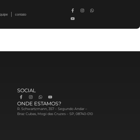
quipe
contato
SOCIAL
ONDE ESTAMOS?
R. Schwartzmann, 357 – Segundo Andar –
Braz Cubas, Mogi das Cruzes – SP, 08740-010