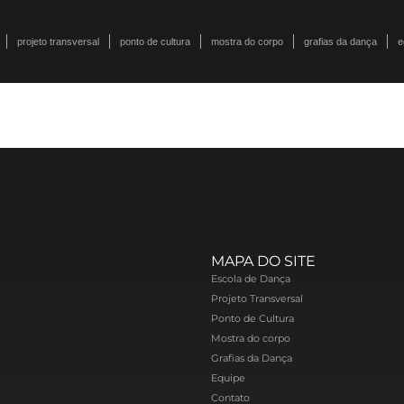
projeto transversal
ponto de cultura
mostra do corpo
grafias da dança
e
MAPA DO SITE
Escola de Dança
Projeto Transversal
Ponto de Cultura
Mostra do corpo
Grafias da Dança
Equipe
Contato