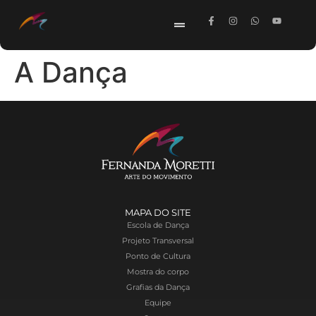
A Dança
MAPA DO SITE
Escola de Dança
Projeto Transversal
Ponto de Cultura
Mostra do corpo
Grafias da Dança
Equipe