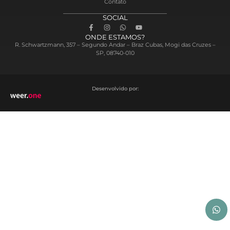
Contato
SOCIAL
ONDE ESTAMOS?
R. Schwartzmann, 357 – Segundo Andar – Braz Cubas, Mogi das Cruzes –
SP, 08740-010
Desenvolvido por: