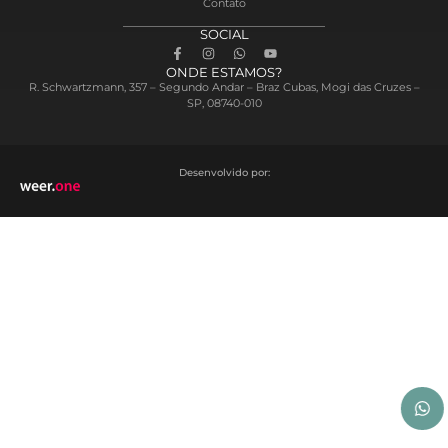
Contato
SOCIAL
ONDE ESTAMOS?
R. Schwartzmann, 357 – Segundo Andar – Braz Cubas, Mogi das Cruzes –
SP, 08740-010
Desenvolvido por: